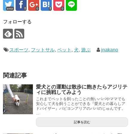
error
0
0
フォローする
スポーツ
,
フットサル
,
ペット
,
犬
,
遊ぶ
jnakano
関連記事
愛犬との運動は散歩に飽きたらアジリテ
ィに挑戦してみよう
これまでペットを飼ったことの無いパパやママでも
安心して犬を飼うことができる『愛犬との暮らしア
ドバイザー』パピヨンアリアのパパのじゅんです。
...
記事を読む