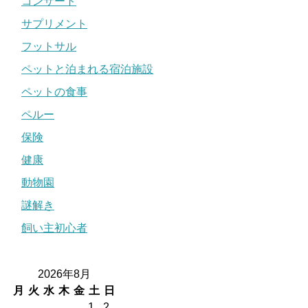
コンサート
サプリメント
フットサル
ペットと泊まれる宿泊施設
ペットの食事
ペルー
保険
健康
動物園
謎解き
飼い主初心者
2026年8月
月
火
水
木
金
土
日
1
2