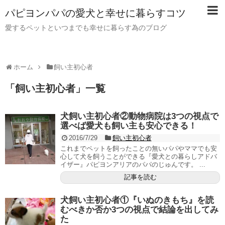
パピヨンパパの愛犬と幸せに暮らすコツ
愛するペットといつまでも幸せに暮らす為のブログ
ホーム
飼い主初心者
「
飼い主初心者
」
一覧
犬飼い主初心者②動物病院は3つの視点で
選べば愛犬も飼い主も安心できる！
2016/7/29
飼い主初心者
これまでペットを飼ったことの無いパパやママでも安
心して犬を飼うことができる『愛犬との暮らしアドバ
イザー』パピヨンアリアのパパのじゅんです。 ...
記事を読む
犬飼い主初心者①『いぬのきもち』を読
むべきか否か3つの視点で結論を出してみ
た