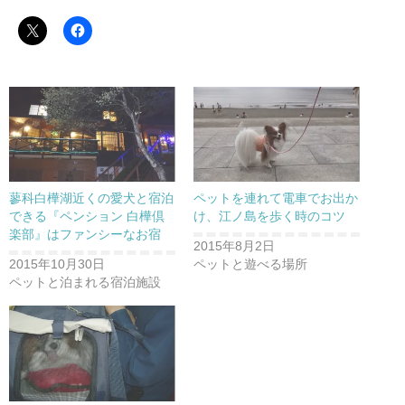
蓼科白樺湖近くの愛犬と宿泊
ペットを連れて電車でお出か
できる『ペンション 白樺倶
け、江ノ島を歩く時のコツ
楽部』はファンシーなお宿
2015年8月2日
2015年10月30日
ペットと遊べる場所
ペットと泊まれる宿泊施設