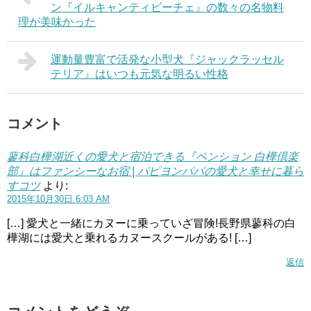
ン『イルキャンティビーチェ』の数々の名物料
理が美味かった
運動量豊富で活発な小型犬『ジャックラッセル
テリア』はいつも元気な明るい性格
コメント
蓼科白樺湖近くの愛犬と宿泊できる『ペンション 白樺倶楽
部』はファンシーなお宿 | パピヨンパパの愛犬と幸せに暮ら
すコツ
より:
2015年10月30日 6:03 AM
[…] 愛犬と一緒にカヌーに乗っていざ冒険!長野県蓼科の白
樺湖には愛犬と乗れるカヌースクールがある! […]
返信