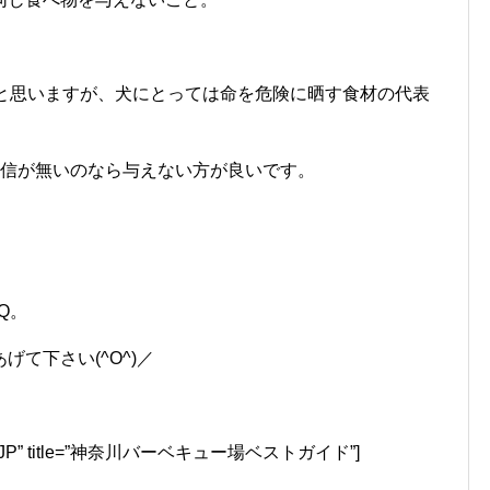
かと思いますが、犬にとっては命を危険に晒す食材の代表
自信が無いのなら与えない方が良いです。
Q。
て下さい(^O^)／
ocale=”JP” title=”神奈川バーベキュー場ベストガイド”]