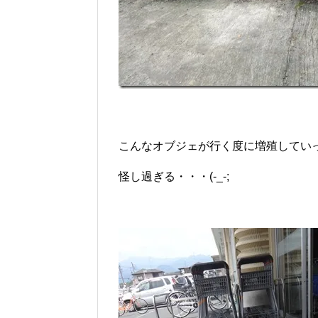
こんなオブジェが行く度に増殖していって
怪し過ぎる・・・(-_-;