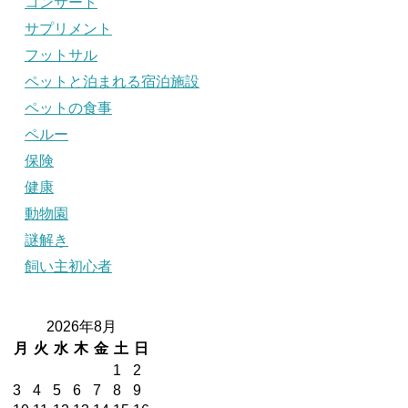
コンサート
サプリメント
フットサル
ペットと泊まれる宿泊施設
ペットの食事
ペルー
保険
健康
動物園
謎解き
飼い主初心者
2026年8月
月
火
水
木
金
土
日
1
2
3
4
5
6
7
8
9