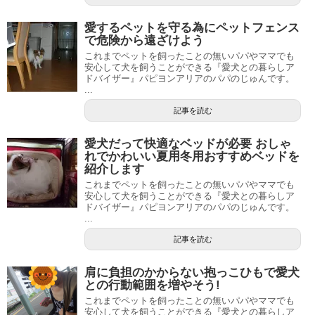
愛するペットを守る為にペットフェンス
で危険から遠ざけよう
これまでペットを飼ったことの無いパパやママでも
安心して犬を飼うことができる『愛犬との暮らしア
ドバイザー』パピヨンアリアのパパのじゅんです。
...
記事を読む
愛犬だって快適なベッドが必要 おしゃ
れでかわいい夏用冬用おすすめベッドを
紹介します
これまでペットを飼ったことの無いパパやママでも
安心して犬を飼うことができる『愛犬との暮らしア
ドバイザー』パピヨンアリアのパパのじゅんです。
...
記事を読む
肩に負担のかからない抱っこひもで愛犬
との行動範囲を増やそう!
これまでペットを飼ったことの無いパパやママでも
安心して犬を飼うことができる『愛犬との暮らしア