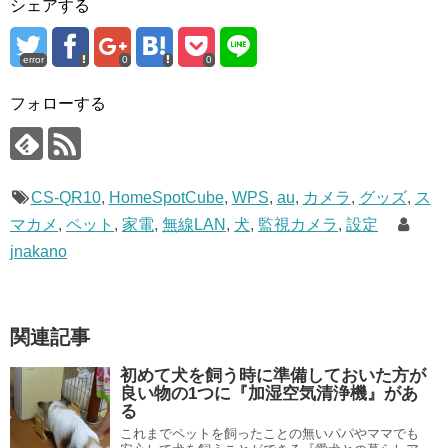
シェアする
error
0
0
フォローする
CS-QR10
,
HomeSpotCube
,
WPS
,
au
,
カメラ
,
グッズ
,
ス
マカメ
,
ペット
,
家電
,
無線LAN
,
犬
,
監視カメラ
,
設定
jnakano
関連記事
初めて犬を飼う時に準備しておいた方が
良い物の1つに『加湿空気清浄機』があ
る
これまでペットを飼ったことの無いパパやママでも