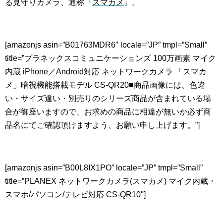
る見守りカメラ、通称『
スマカメ
』。
[amazonjs asin=”B01763MDR6″ locale=”JP” tmpl=”Small”
title=”プラネックスコミュニケーションズ 100万画素 マイク
内蔵 iPhone／Android対応 ネットワークカメラ 「スマカ
メ」暗視機能搭載モデル CS-QR20■商品画像には、色違
い・サイズ違い・別売りのシリーズ商品が含まれている場
合が御座いますので、お求めの商品に相違が無いか必ず商
品名にてご確認頂けますよう、お願い申し上げます。”]
[amazonjs asin=”B00L8IX1PO” locale=”JP” tmpl=”Small”
title=”PLANEX ネットワークカメラ(スマカメ) マイク内蔵・
スマホ/パソコン/テレビ対応 CS-QR10″]