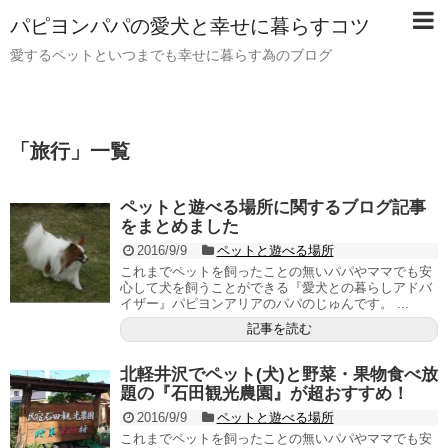
パピヨンパパの愛犬と幸せに暮らすコツ
愛するペットといつまでも幸せに暮らす為のブログ
「
旅行
」
一覧
ペットと遊べる場所に関するブログ記事
をまとめました
2016/9/9
ペットと遊べる場所
これまでペットを飼ったことの無いパパやママでも安
心して犬を飼うことができる『愛犬との暮らしアドバ
イザー』パピヨンアリアのパパのじゅんです。 ...
記事を読む
北軽井沢でペット(犬)と野菜・果物食べ放
題の『石田観光農園』が超おすすめ！
2016/9/9
ペットと遊べる場所
これまでペットを飼ったことの無いパパやママでも安