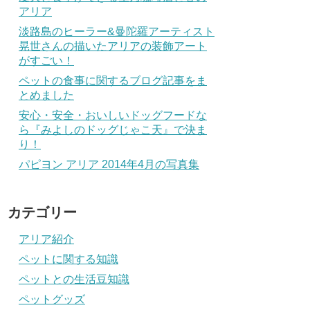
アリア
淡路島のヒーラー&曼陀羅アーティスト
晃世さんの描いたアリアの装飾アート
がすごい！
ペットの食事に関するブログ記事をま
とめました
安心・安全・おいしいドッグフードな
ら『みよしのドッグじゃこ天』で決ま
り！
パピヨン アリア 2014年4月の写真集
カテゴリー
アリア紹介
ペットに関する知識
ペットとの生活豆知識
ペットグッズ